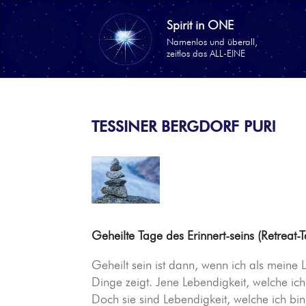
TESSINER BERGDORF PUR!
Geheilte Tage des Erinnert-seins (Retreat-
Geheilt sein ist dann, wenn ich als meine Le
Din­ge zeigt. Jene Leben­dig­keit, wel­che i
Doch sie sind Leben­dig­keit, wel­che ich bi