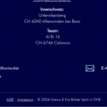
Innerschweiz:
Unterinkenberg
CH-6340 Allenwinden bei Baar
Tessin:
Al Ri 16
CH-6746 Calonico

tformular
E-
n
AGB
|
Impressum
|
© 2026
Marco & Eva Bühler Spirit in ONE