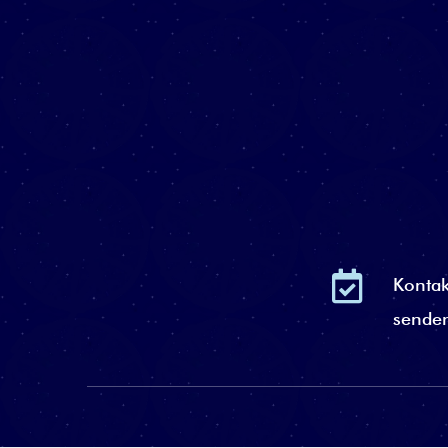

Kontak
sende