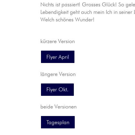
Nichts ist pas­siert! Grosses Glück! So gel
Leben­dig­keit geht auch mein Ich in seiner 
Welch schönes Wunder!
kürzere Version
Flyer April
längere Version
Flyer Okt.
beide Versionen
Tagesplan