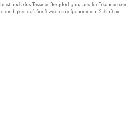
ebt ist auch das Tessiner Bergdorf ganz pur. Im Er­ken­nen sein
Leben­dig­keit auf. Sanft wird es auf­ge­nom­men. Schläft ein.