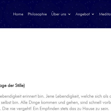
Home
Philosophie
Über uns
Angebot
Medita
Tage der Stille)
bendigkeit erinnert bin. Jene Lebendig­keit, wel­che sich als 
ch selbst bin. Alle Dinge kom­men und ge­hen, sind schnell vor­b
n. Die nie ver­geht! Ein Emp­fin­den stets das zu Hause zu sein.